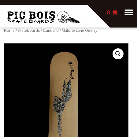
0
Home
/
Skateboards
/
Standard
/ Malorie Lune Querry