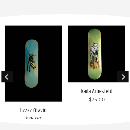
kaila Arbesfeld
Fred luyet
$
75.00
$
75.00