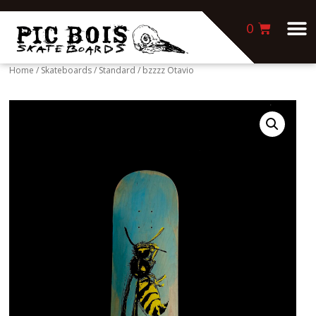
0
Home
/
Skateboards
/
Standard
/ bzzzz Otavio